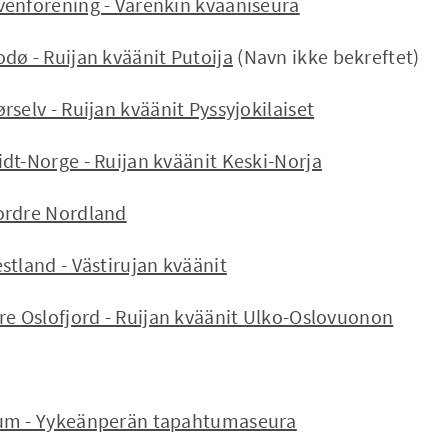
enforening - Varenkin kvääniseura
dø - Ruijan kväänit Putoija
(Navn ikke bekreftet)
selv - Ruijan kväänit Pyssyjokilaiset
dt-Norge - Ruijan kväänit Keski-Norja
ordre Nordland
stland - Västirujan kväänit
re Oslofjord - Ruijan kväänit Ulko-Oslovuonon
um - Yykeänperän tapahtumaseura