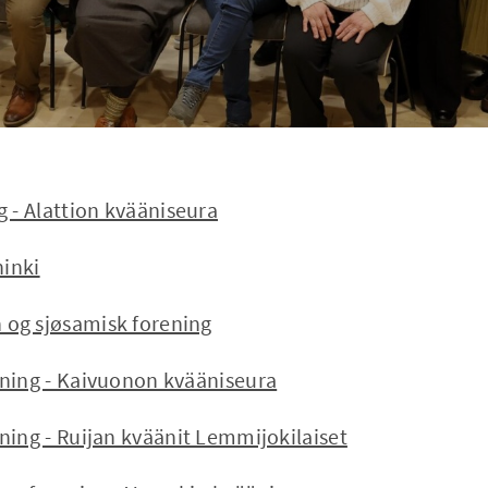
g - Alattion kvääniseura
ninki
og sjøsamisk forening
ning - Kaivuonon kvääniseura
ning - Ruijan kväänit Lemmijokilaiset