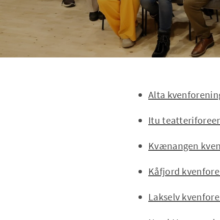
Alta kvenforenin
Itu teatteriforee
Kvænangen kven 
Kåfjord kvenfore
Lakselv kvenfore