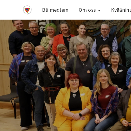
Bli medlem
Om oss
Kväänin