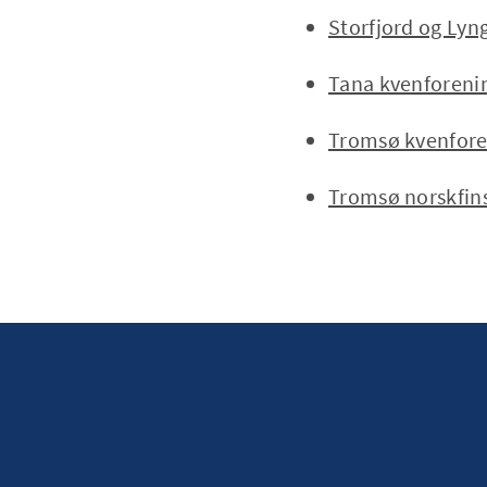
Storfjord og Lyn
Tana kvenforeni
Tromsø kvenfore
Tromsø norskfins