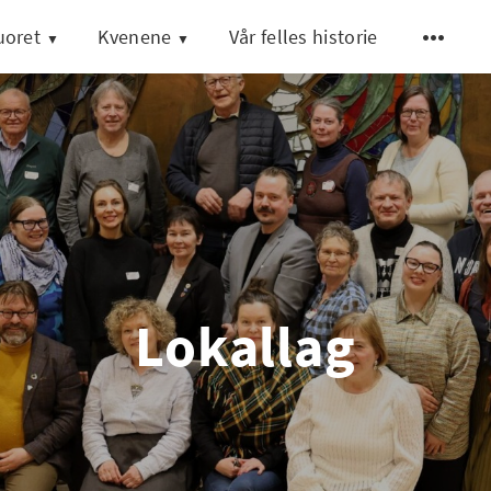
uoret
Kvenene
Vår felles historie
Lokallag