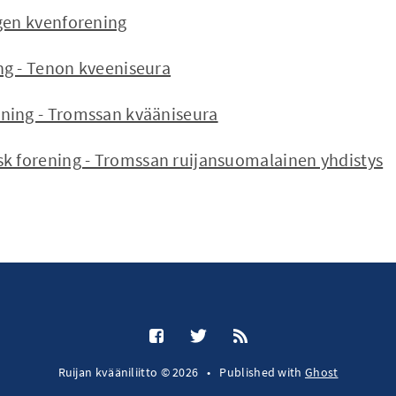
gen kvenforening
ng - Tenon kveeniseura
ning - Tromssan kvääniseura
k forening - Tromssan ruijansuomalainen yhdistys
Ruijan kvääniliitto © 2026
•
Published with
Ghost