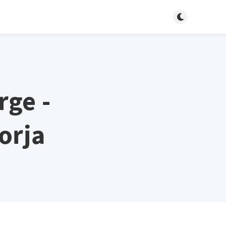
Toggle light/d
rge -
orja