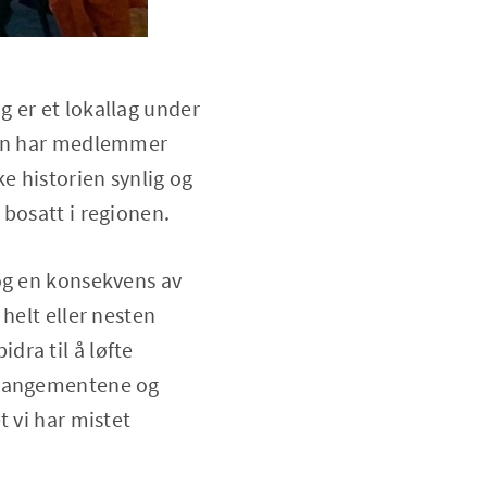
og er et lokallag under
 men har medlemmer
e historien synlig og
bosatt i regionen.
 og en konsekvens av
helt eller nesten
ra til å løfte
arrangementene og
t vi har mistet