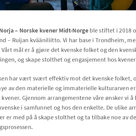
-Norja – Norske kvener Midt-Norge
ble stiftet i 2018 
nd – Ruijan kvääniliitto. Vi har base i Trondheim,
 Vårt mål er å gjøre det kvenske folket og den kvensk
ningen, og skape stolthet og engasjement hos kvener 
en har vært svært effektiv mot det kvenske folket,
mye av den materielle og immaterielle kulturarven er 
kvener. Gjennom arrangementene våre ønsker vi å bid
kvenske i samfunnet og hos den enkelte. De ulike 
r er med på å skape stolthet og ta tilbake noe av de
gsprosessen.