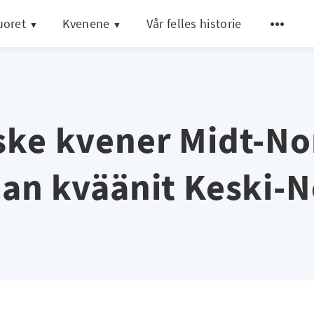
uoret
Kvenene
Vår felles historie
ke kvener Midt-No
jan kväänit Keski-N