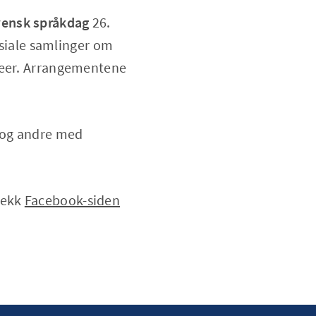
kvensk språkdag
26.
osiale samlinger om
afeer. Arrangementene
e og andre med
jekk
Facebook-siden