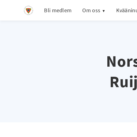
Bli medlem
Om oss
Kväänin
Nors
Rui