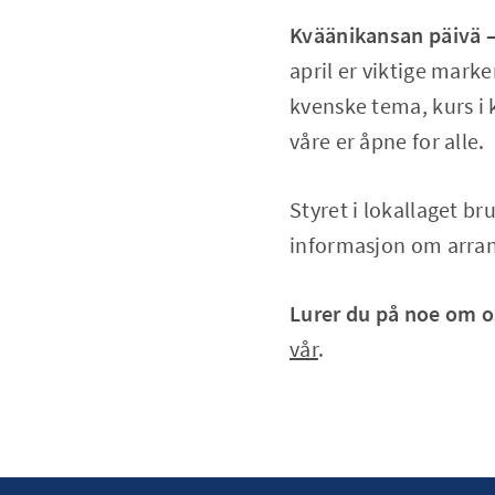
Kväänikansan päivä –
april er viktige marke
kvenske tema, kurs i
våre er åpne for alle.
Styret i lokallaget b
informasjon om arra
Lurer du på noe om o
vår
.