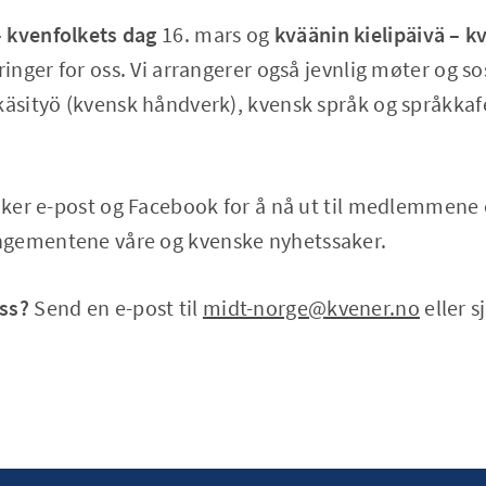
 kvenfolkets dag
16. mars og
kväänin kielipäivä – 
ringer for oss. Vi arrangerer også jevnlig møter og s
 käsityö (kvensk håndverk), kvensk språk og språkk
ruker e-post og Facebook for å nå ut til medlemmen
ngementene våre og kvenske nyhetssaker.
ss?
Send en e-post til
midt-norge@kvener.no
eller s