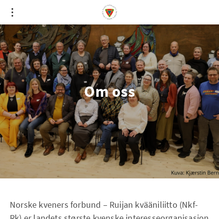
Om oss
Norske kveners forbund – Ruijan kvääniliitto (Nkf-
Rk) er landets største kvenske interesseorganisasjon