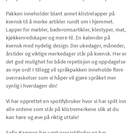
Pakken inneholder blant annet klistrelapper på
kvensk til å merke artikler rundt om i hjemmet.
Lapper for møbler, baderomsartikler, klestyper, mat,
kjøkkenredskaper og mere til. En kalender på
kvensk med nydelig design. Der ukedager, måneder,
årstider og viktige merkedager står på kvensk. Her er
det god mulighet for både repetisjon og oppdagelse
av nye ord! I tillegg vil språkpakken inneholde flere
overraskelser som vi håper vil gjøre språket mer
synlig i hverdagen din!
Vi har opprettet en spotifybruker hvor vi har spilt inn
alle ordene som står på klistremerkene slik at du
kan høre og øve på riktig uttale!
Sofie Kampen har vært prosjektleder og har