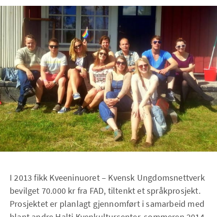
I 2013 fikk Kveeninuoret – Kvensk Ungdomsnettverk
bevilget 70.000 kr fra FAD, tiltenkt et språkprosjekt.
Prosjektet er planlagt gjennomført i samarbeid med
blant andre Halti Kvenkultursenter, sommeren 2014