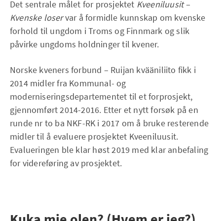
Det sentrale målet for prosjektet
Kveeniluusit –
Kvenske loser
var å formidle kunnskap om kvenske
forhold til ungdom i Troms og Finnmark og slik
påvirke ungdoms holdninger til kvener.
Norske kveners forbund – Ruijan kvääniliito fikk i
2014 midler fra Kommunal- og
moderniseringsdepartementet til et forprosjekt,
gjennomført 2014-2016. Etter et nytt forsøk på en
runde nr to ba NKF-RK i 2017 om å bruke resterende
midler til å evaluere prosjektet Kveeniluusit.
Evalueringen ble klar høst 2019 med klar anbefaling
for videreføring av prosjektet.
Kuka mie olen? (Hvem er jeg?)