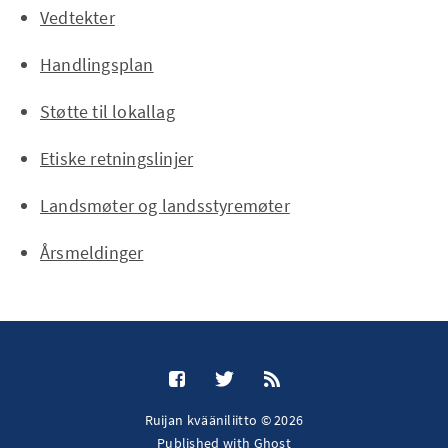
Vedtekter
Handlingsplan
Støtte til lokallag
Etiske retningslinjer
Landsmøter og landsstyremøter
Årsmeldinger
Ruijan kvääniliitto © 2026
Published with
Ghost