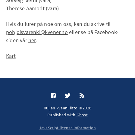
Solveig Methi (vara)
Therese Aamodt (vara)
Hvis du lurer på noe om oss, kan du skrive til
pohjoisvarenki@kvener.no
eller se på Facebook-
siden vår
her
.
Kart
Ruijan kvääniliitto © 2026
Published with
Ghost
JavaScript license information