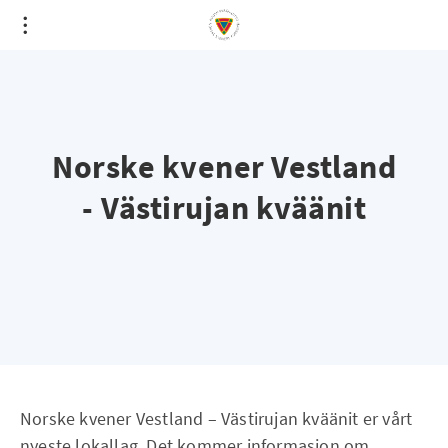
Norske kvener Vestland
- Västirujan kväänit
Norske kvener Vestland – Västirujan kväänit er vårt
nyeste lokallag. Det kommer informasjon om