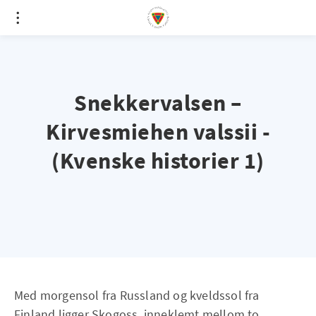
Snekkervalsen –
Kirvesmiehen valssii -
(Kvenske historier 1)
Med morgensol fra Russland og kveldssol fra
Finland ligger Skogoss, inneklemt mellom to