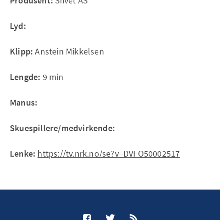
Produsent:
Siivet AS
Lyd:
Klipp:
Anstein Mikkelsen
Lengde:
9 min
Manus:
Skuespillere/medvirkende:
Lenke:
https://tv.nrk.no/se?v=DVFO50002517