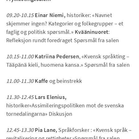
09.20-10.15
Einar Niemi,
historiker: «Navnet
skjemmer ingen? Kategorier og folkegrupper – et
faglig og politisk spørsmål.»
Kvääninuoret
:
Refleksjon rundt foredraget Spørsmål fra salen
10.15-11.00
Katriina Pedersen
, «Kvensk språkting –
Tääpänä kieli, huomena kansa.» Spørsmål fra salen
11.00-11.30
Kaffe
og beinstrekk
11.30-12.45
Lars Elenius,
historiker«Assimileringspolitiken mot de svenska
tornedalingarna» Diskusjon
12.45-13.30
Pia Lane,
Språkforsker : «Kvensk språk –
revitalisering og rettigheter.»Spørsmål fra salen