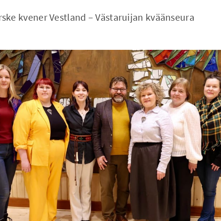
ske kvener Vestland – Västaruijan kväänseura