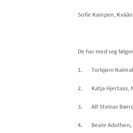
Sofie Kampen, Kvää
De har med seg følg
1. Torbjørn Naimak,
2. Katja Hjertaas, N
3. Alf Steinar Børre
4. Beate Adolfsen, N