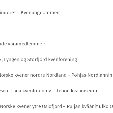
ninuoret – Kvenungdommen
ende varamedlemmer:
 Lyngen og Storfjord kvenforening
orske kvener nordre Nordland – Pohjas-Nordlannin
sen, Tana kvenforening – Tenon kvääniseura
orske kvener ytre Oslofjord – Ruijan kväänit ulko