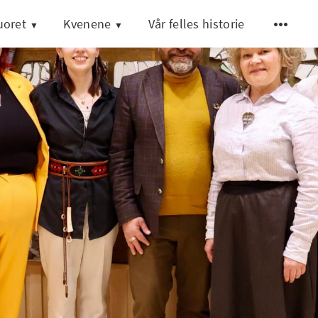
uoret
Kvenene
Vår felles historie