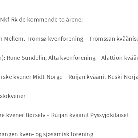
de Nkf-Rk de kommende to årene:
stin Mellem, Tromsø kvenforening – Tromssan kväänis
r): Rune Sundelin, Alta kvenforening – Alattion kvää
ske kvener Midt-Norge – Ruijan kväänit Keski-Norj
Oslokvener
e kvener Børselv – Ruijan kväänit Pyssyjokilaiset
angen kven- og sjøsamisk forening