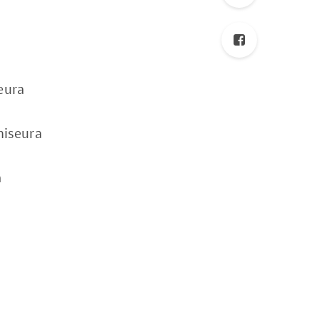
eura
niseura
a