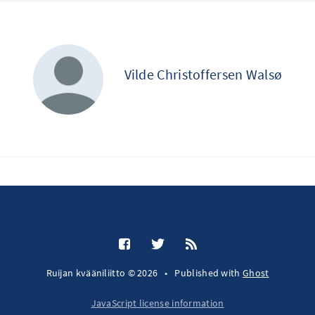
Vilde Christoffersen Walsø
Ruijan kvääniliitto © 2026
•
Published with
Ghost
JavaScript license information