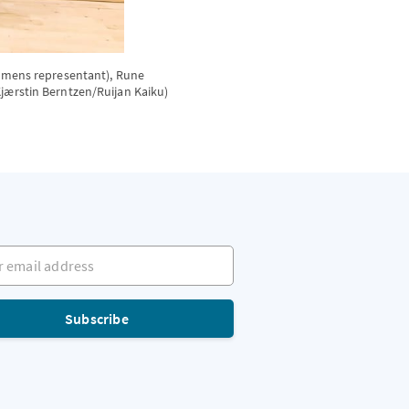
mens representant), Rune 
 Kjærstin Berntzen/Ruijan Kaiku)
mail address
Subscribe