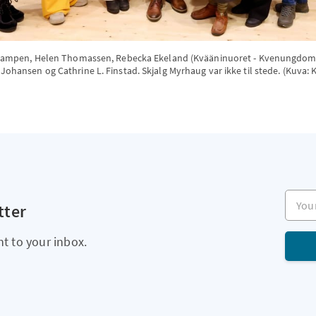
fie Kampen, Helen Thomassen, Rebecka Ekeland (Kvääninuoret - Kvenungdom
 Johansen og Cathrine L. Finstad. Skjalg Myrhaug var ikke til stede. (Kuva:
Your e
tter
ht to your inbox.