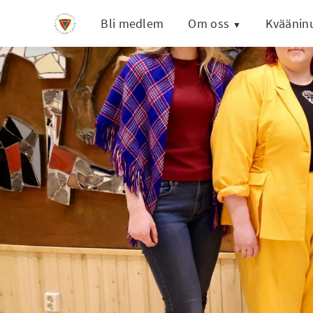
Bli medlem
Om oss
Kväänin