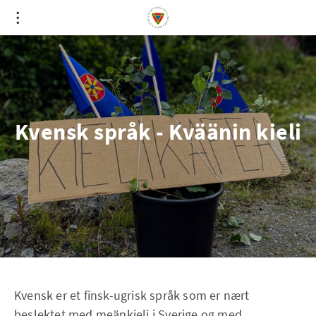
Kvensk språk - Kväänin kieli
Kvensk er et finsk-ugrisk språk som er nært
beslektet med meänkieli i Sverige og med