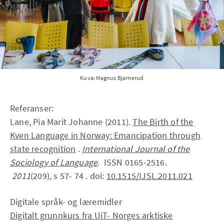
Kuva: Magnus Bjørnerud
Referanser:
Lane, Pia Marit Johanne (2011).
The Birth of the
Kven Language in Norway: Emancipation through
state recognition
.
International Journal of the
Sociology of Language
. ISSN 0165-2516.
2011
(209), s 57- 74 . doi:
10.1515/IJSL.2011.021
Digitale språk- og læremidler
Digitalt grunnkurs fra UiT- Norges arktiske