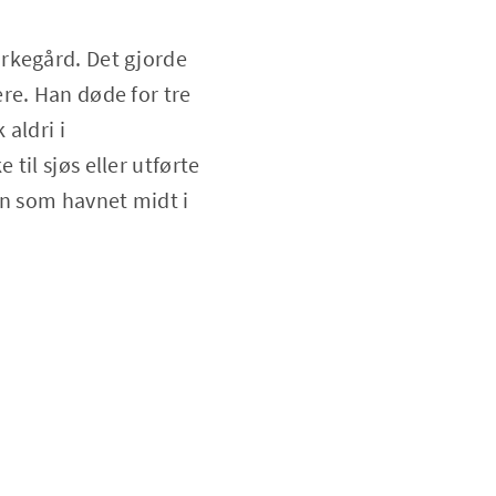
rkegård. Det gjorde
re. Han døde for tre
 aldri i
til sjøs eller utførte
rn som havnet midt i