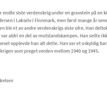
endte siste verdenskrig under en gravstein på en ki
ersen i Lakselv i Finnmark, men først mange år sene
n ble et av andre verdenskrigs siste ofre. Han deltok
ar aldri en del av motstandskampen. Han seilte ikke 
evel opplevde han alt dette. Han var et uskyldig ba
e krigen som preget verden mellom 1940 og 1945.
kelsen