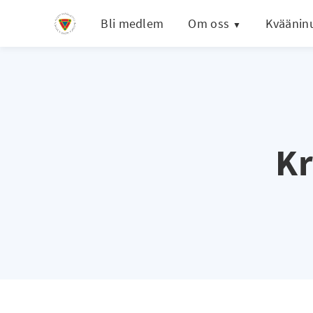
Bli medlem
Om oss
Kväänin
Kr