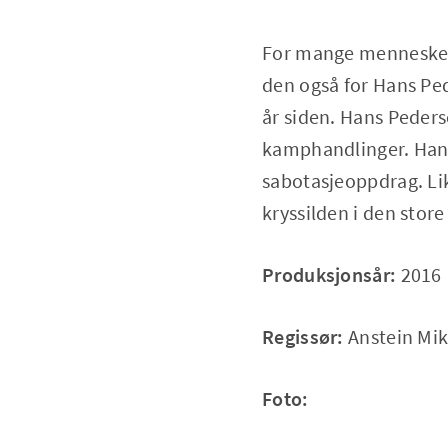
For mange mennesker 
den også for Hans Ped
år siden. Hans Pederse
kamphandlinger. Han v
sabotasjeoppdrag. Lik
kryssilden i den stor
Produksjonsår:
2016
Regissør:
Anstein Mik
Foto: