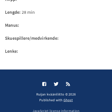
Lengde:
28 min
Manus:
Skuespillere/medvirkende:
Lenke:
Ruijan kvääniliitto © 2026
Published with
Ghost
JavaScript license information