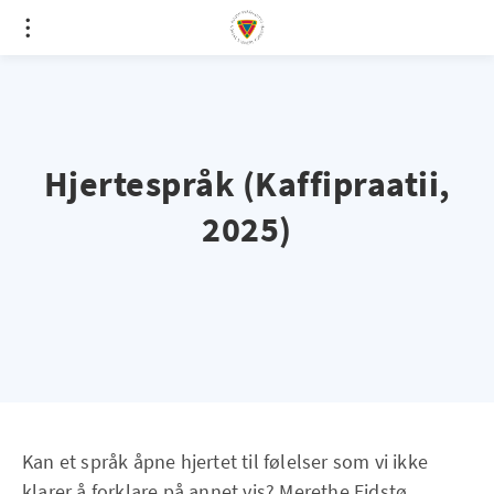
Hjertespråk (Kaffipraatii,
2025)
Kan et språk åpne hjertet til følelser som vi ikke
klarer å forklare på annet vis? Merethe Eidstø