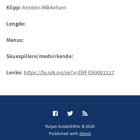
Klipp:
Anstein Mikkelsen
Lengde:
Manus:
Skuespillere/medvirkende:
Lenke:
https://tv.nrk.no/se?v=DVFO50002117
Ruijan kvääniliitto © 2026
Published with
Ghost