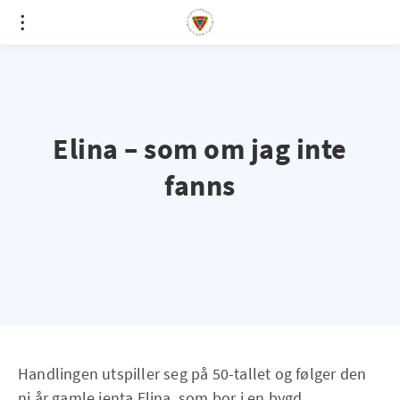
Elina – som om jag inte
fanns
Handlingen utspiller seg på 50-tallet og følger den
ni år gamle jenta Elina, som bor i en bygd