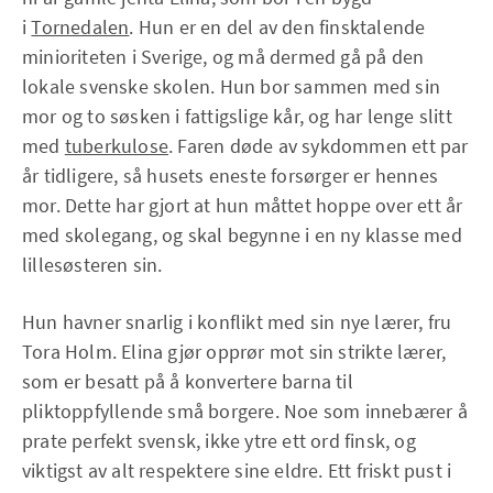
i
Tornedalen
. Hun er en del av den finsktalende
minioriteten i Sverige, og må dermed gå på den
lokale svenske skolen. Hun bor sammen med sin
mor og to søsken i fattigslige kår, og har lenge slitt
med
tuberkulose
. Faren døde av sykdommen ett par
år tidligere, så husets eneste forsørger er hennes
mor. Dette har gjort at hun måttet hoppe over ett år
med skolegang, og skal begynne i en ny klasse med
lillesøsteren sin.
Hun havner snarlig i konflikt med sin nye lærer, fru
Tora Holm. Elina gjør opprør mot sin strikte lærer,
som er besatt på å konvertere barna til
pliktoppfyllende små borgere. Noe som innebærer å
prate perfekt svensk, ikke ytre ett ord finsk, og
viktigst av alt respektere sine eldre. Ett friskt pust i