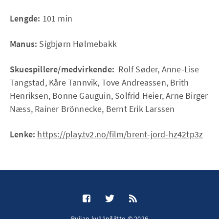
Lengde:
101 min
Manus:
Sigbjørn Hølmebakk
Skuespillere/medvirkende:
Rolf Søder, Anne-Lise
Tangstad, Kåre Tannvik, Tove Andreassen, Brith
Henriksen, Bonne Gauguin, Solfrid Heier, Arne Birger
Næss, Rainer Brönnecke, Bernt Erik Larssen
Lenke:
https://play.tv2.no/film/brent-jord-hz42tp3z
Ruijan kvääniliitto © 2026