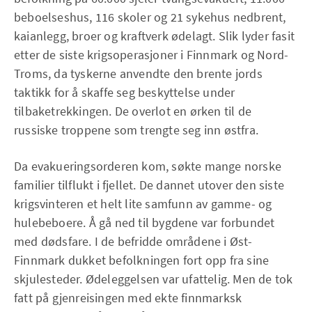
beboelseshus, 116 skoler og 21 sykehus nedbrent,
kaianlegg, broer og kraftverk ødelagt. Slik lyder fasit
etter de siste krigsoperasjoner i Finnmark og Nord-
Troms, da tyskerne anvendte den brente jords
taktikk for å skaffe seg beskyttelse under
tilbaketrekkingen. De overlot en ørken til de
russiske troppene som trengte seg inn østfra.
Da evakueringsorderen kom, søkte mange norske
familier tilflukt i fjellet. De dannet utover den siste
krigsvinteren et helt lite samfunn av gamme- og
hulebeboere. Å gå ned til bygdene var forbundet
med dødsfare. I de befridde områdene i Øst-
Finnmark dukket befolkningen fort opp fra sine
skjulesteder. Ødeleggelsen var ufattelig. Men de tok
fatt på gjenreisingen med ekte finnmarksk