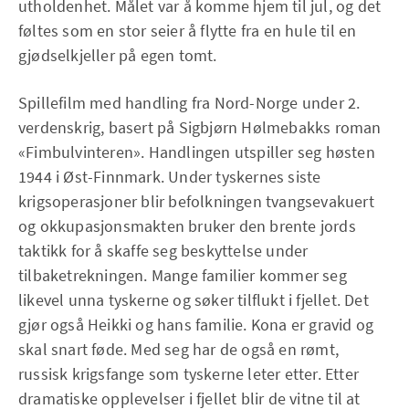
utholdenhet. Målet var å komme hjem til jul, og det
føltes som en stor seier å flytte fra en hule til en
gjødselkjeller på egen tomt.
Spillefilm med handling fra Nord-Norge under 2.
verdenskrig, basert på Sigbjørn Hølmebakks roman
«Fimbulvinteren». Handlingen utspiller seg høsten
1944 i Øst-Finnmark. Under tyskernes siste
krigsoperasjoner blir befolkningen tvangsevakuert
og okkupasjonsmakten bruker den brente jords
taktikk for å skaffe seg beskyttelse under
tilbaketrekningen. Mange familier kommer seg
likevel unna tyskerne og søker tilflukt i fjellet. Det
gjør også Heikki og hans familie. Kona er gravid og
skal snart føde. Med seg har de også en rømt,
russisk krigsfange som tyskerne leter etter. Etter
dramatiske opplevelser i fjellet blir de vitne til at