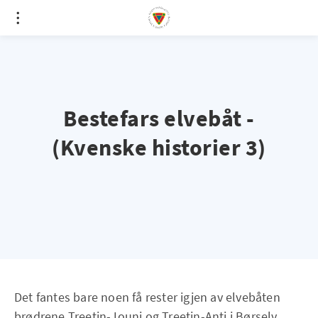
Bestefars elvebåt -
(Kvenske historier 3)
Det fantes bare noen få rester igjen av elvebåten
brødrene Treetin-Jouni og Treetin-Anti i Børselv